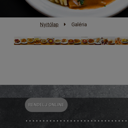
Nyitólap
Galéria
RENDELJ ONLINE