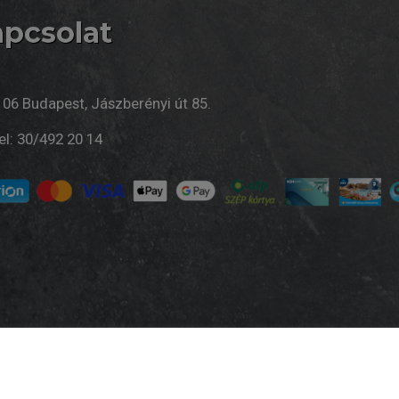
pcsolat
106 Budapest, Jászberényi út 85.
el:
30/492 20 14
m
| Üzemeltető: