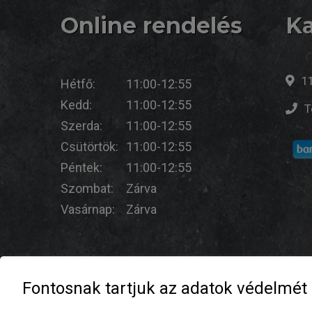
Online rendelés
Ka
1
Hétfő:
11:00-12:55
Kedd:
11:00-12:55
T
Szerda:
11:00-12:55
Csütörtök:
11:00-12:55
Péntek:
11:00-12:55
Szombat:
Zárva
Vasárnap:
Zárva
Fontosnak tartjuk az adatok védelmét
© Metál Faló Befaló - 2026 |
ÁSZF
|
Adatvédele